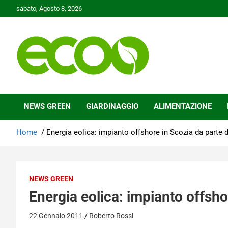
Skip
sabato, Agosto 8, 2026
to
content
Tutelare il nostro Pianeta è la nostra priorità
Ecoo.it
NEWS GREEN
GIARDINAGGIO
ALIMENTAZIONE
Home
Energia eolica: impianto offshore in Scozia da parte
NEWS GREEN
Energia eolica: impianto offsh
22 Gennaio 2011
Roberto Rossi