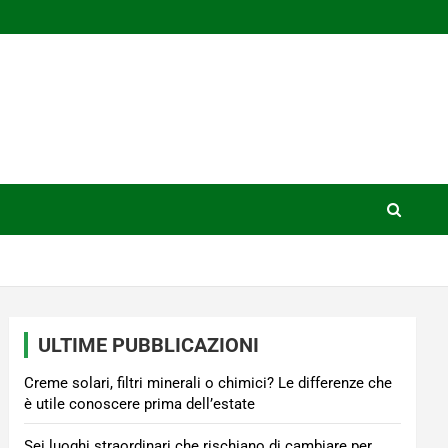
ULTIME PUBBLICAZIONI
Creme solari, filtri minerali o chimici? Le differenze che
è utile conoscere prima dell’estate
Sei luoghi straordinari che rischiano di cambiare per