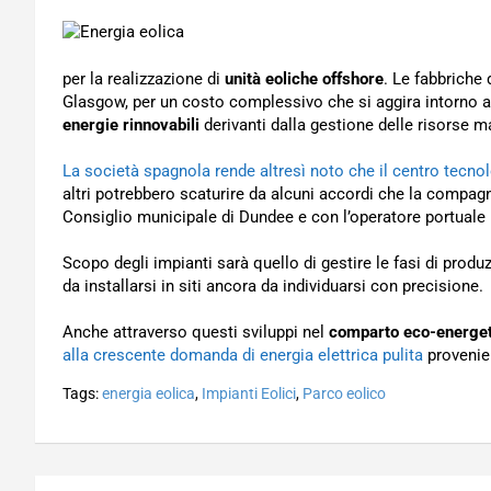
per la realizzazione di
unità eoliche offshore
. Le fabbriche
Glasgow, per un costo complessivo che si aggira intorno ai 5
energie rinnovabili
derivanti dalla gestione delle risorse m
La società spagnola rende altresì noto che il centro tecno
altri potrebbero scaturire da alcuni accordi che la compagn
Consiglio municipale di Dundee e con l’operatore portuale 
Scopo degli impianti sarà quello di gestire le fasi di prod
da installarsi in siti ancora da individuarsi con precisione.
Anche attraverso questi sviluppi nel
comparto eco-energet
alla crescente domanda di energia elettrica pulita
provenien
Tags:
energia eolica
,
Impianti Eolici
,
Parco eolico