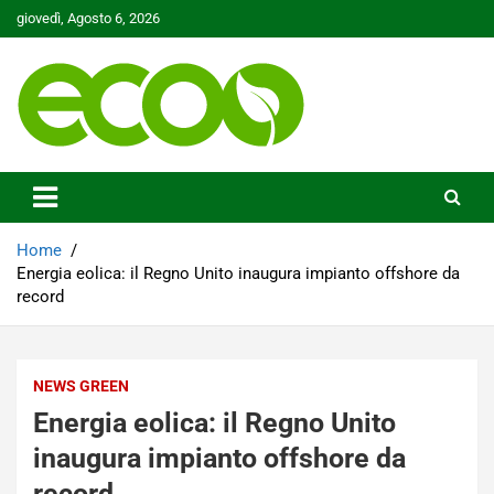
Skip
giovedì, Agosto 6, 2026
to
content
Tutelare il nostro Pianeta è la nostra priorità
Ecoo.it
Home
Energia eolica: il Regno Unito inaugura impianto offshore da
record
NEWS GREEN
Energia eolica: il Regno Unito
inaugura impianto offshore da
record