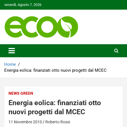
Skip
venerdì, Agosto 7, 2026
to
content
Tutelare il nostro Pianeta è la nostra priorità
Ecoo.it
Home
Energia eolica: finanziati otto nuovi progetti dal MCEC
NEWS GREEN
Energia eolica: finanziati otto
nuovi progetti dal MCEC
11 Novembre 2010
Roberto Rossi