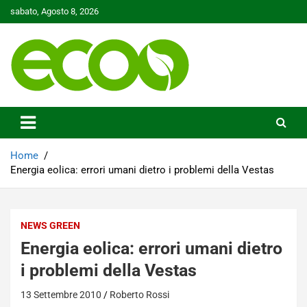
Skip
sabato, Agosto 8, 2026
to
content
Tutelare il nostro Pianeta è la nostra priorità
Ecoo.it
Home
Energia eolica: errori umani dietro i problemi della Vestas
NEWS GREEN
Energia eolica: errori umani dietro
i problemi della Vestas
13 Settembre 2010
Roberto Rossi