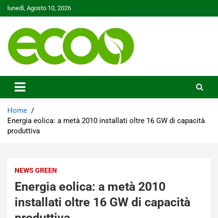
Skip
lunedì, Agosto 10, 2026
to
content
Tutelare il nostro Pianeta è la nostra priorità
Ecoo.it
Home
Energia eolica: a metà 2010 installati oltre 16 GW di capacità
produttiva
NEWS GREEN
Energia eolica: a metà 2010
installati oltre 16 GW di capacità
produttiva