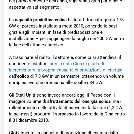
del primo semestre dell’anno, superando gran parte delle
aspettative sul segmento.
La
capacità produttiva eolica
ha infatti toccato quota 175
GW di potenza installata a metà 2010, ponendo le basi –
grazie agli impianti in fase di predisposizione e
installazione – per raggiungere la soglia dei 200 GW entro
la fine dell’attuale esercizio.
A trascinare al rialzo il settore è, come ci si attendeva, il
continente asiatico,
con la sola Cina in grado di
incrementare la propria capacità di produzione di energia
dall’
eolico
di 7,8 GW in un semestre, ottenendo un volume
complessivo che oramai ha alle spalle i 34 GW.
Gli Stati Uniti sono invece ancora oggi il Paese con il
maggior volume di
sfruttamento dell’energia eolica
, ma il
rallentamento delle attività di nuove installazioni (1,2 GW
in sei mesi) produrrà il sorpasso in favore della Cina entro
il 31 dicembre 2010.
Globalmente, la capacità di produzione di energia dallo