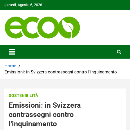
Skip
giovedì, Agosto 6, 2026
to
content
Tutelare il nostro Pianeta è la nostra priorità
Ecoo.it
Home
Emissioni: in Svizzera contrassegni contro l'inquinamento
SOSTENIBILITÀ
Emissioni: in Svizzera
contrassegni contro
l'inquinamento