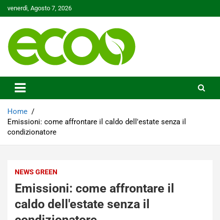
Skip
venerdì, Agosto 7, 2026
to
content
Tutelare il nostro Pianeta è la nostra priorità
Ecoo.it
Home
Emissioni: come affrontare il caldo dell'estate senza il
condizionatore
NEWS GREEN
Emissioni: come affrontare il
caldo dell'estate senza il
condizionatore