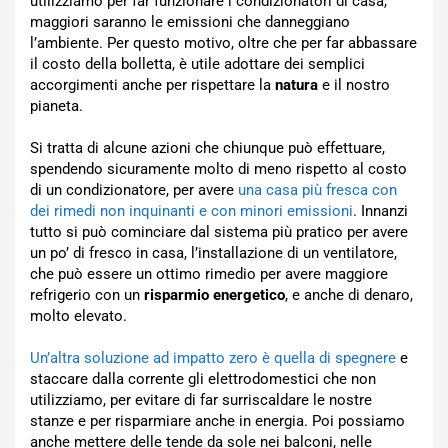
utilizziamo per far funzionare i condizionatori di casa,
maggiori saranno le emissioni che danneggiano
l’ambiente. Per questo motivo, oltre che per far abbassare
il costo della bolletta, è utile adottare dei semplici
accorgimenti anche per rispettare la
natura
e il nostro
pianeta.
Si tratta di alcune azioni che chiunque può effettuare,
spendendo sicuramente molto di meno rispetto al costo
di un condizionatore, per avere
una casa più fresca con
dei rimedi non inquinanti e con minori emissioni
. Innanzi
tutto si può cominciare dal sistema più pratico per avere
un po’ di fresco in casa, l’installazione di un ventilatore,
che può essere un ottimo rimedio per avere maggiore
refrigerio con un
risparmio energetico
, e anche di denaro,
molto elevato.
Un’altra soluzione ad impatto zero è quella di spegnere
e
staccare dalla corrente gli elettrodomestici che non
utilizziamo, per evitare di far surriscaldare le nostre
stanze e per risparmiare anche in energia. Poi possiamo
anche mettere delle tende da sole nei balconi, nelle