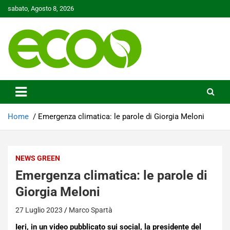
Skip
sabato, Agosto 8, 2026
to
content
Tutelare il nostro Pianeta è la nostra priorità
Ecoo.it
Home
Emergenza climatica: le parole di Giorgia Meloni
NEWS GREEN
Emergenza climatica: le parole di
Giorgia Meloni
27 Luglio 2023
Marco Spartà
Ieri, in un video pubblicato sui social, la presidente del