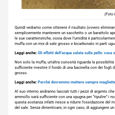
(Foto 
Quindi vediamo come ottenere il risultato (ovvero eliminar
semplicemente mantenere un sacchetto o un barattolo apert
le sue caratteristiche, ossia dove l’umidità è particolarment
muffa con un mix di sale grosso e bicarbonato in parti ugua
Leggi anche:
Gli effetti dell’acqua salata sulla pelle: cosa
Non solo la muffa; un’altra curiosità riguarda la possibilità 
sufficiente rivestire il fondo di una bacinella con dei fogli 
grosso.
Leggi anche:
Perché dovremmo mettere sempre magliette 
Al suo interno andranno lasciati tutti i pezzi di argento c
ammollo sarà sufficiente con una spugna per “ripulire” i no
questa sostanza infatti riesce a ridurre l’ossidazione del me
del sale. Senza dimenticare, in ogni caso, di aggiungere un