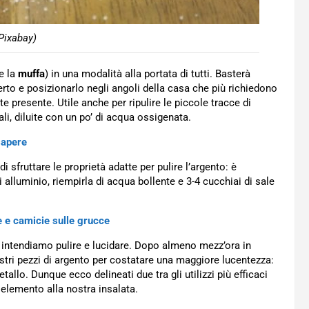
Pixabay)
e la
muffa
) in una modalità alla portata di tutti. Basterà
o e posizionarlo negli angoli della casa che più richiedono
e presente. Utile anche per ripulire le piccole tracce di
li, diluite con un po’ di acqua ossigenata.
 sapere
di sfruttare le proprietà adatte per pulire l’argento: è
di alluminio, riempirla di acqua bollente e 3-4 cucchiai di sale
e camicie sulle grucce
he intendiamo pulire e lucidare. Dopo almeno mezz’ora in
stri pezzi di argento per costatare una maggiore lucentezza:
tallo. Dunque ecco delineati due tra gli utilizzi più efficaci
 elemento alla nostra insalata.