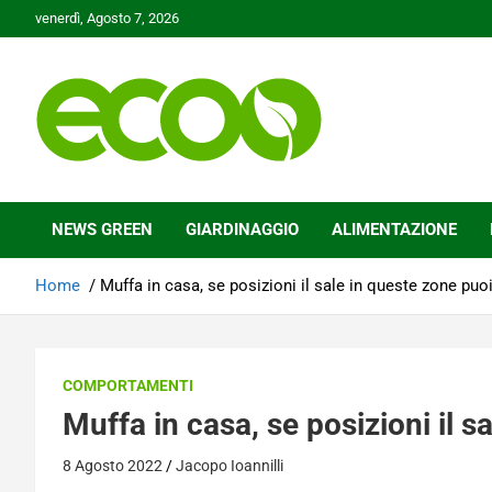
Skip
venerdì, Agosto 7, 2026
to
content
Tutelare il nostro Pianeta è la nostra priorità
Ecoo.it
NEWS GREEN
GIARDINAGGIO
ALIMENTAZIONE
Home
Muffa in casa, se posizioni il sale in queste zone puoi
COMPORTAMENTI
Muffa in casa, se posizioni il s
8 Agosto 2022
Jacopo Ioannilli