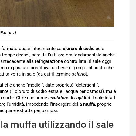
Pixabay)
 formato quasi interamente da
cloruro di sodio
ed è
n troppe decadi, però, fa l’utilizzo era fondamentale anche
antecedente alla refrigerazione controllata. Il sale oggi
 ma in passato costituiva un bene di pregio, al punto che
i talvolta in sale (da qui il termine
salario
).
atici e anche “medici”, date proprietà “detergenti”,
ante (il cloruro di sodio estrale l’acqua per osmosi), ma è
va sorte. Oltre che come
esaltatore di sapidità
il sale infatti
are l’umidità, impedendo l’insorgere della
muffa
, proprio
’acqua è estratta per osmosi.
a muffa utilizzando il sale