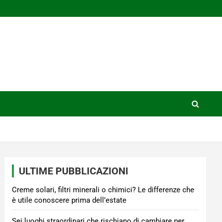
ULTIME PUBBLICAZIONI
Creme solari, filtri minerali o chimici? Le differenze che
è utile conoscere prima dell’estate
Sei luoghi straordinari che rischiano di cambiare per