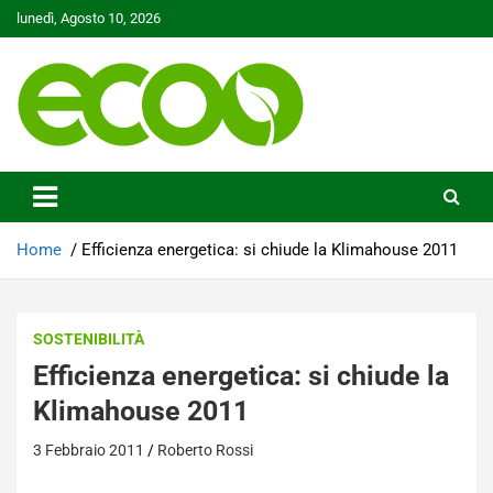
Skip
lunedì, Agosto 10, 2026
to
content
Tutelare il nostro Pianeta è la nostra priorità
Ecoo.it
Home
Efficienza energetica: si chiude la Klimahouse 2011
SOSTENIBILITÀ
Efficienza energetica: si chiude la
Klimahouse 2011
3 Febbraio 2011
Roberto Rossi