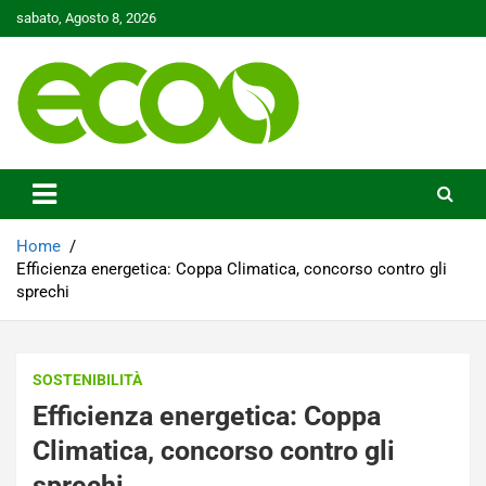
Skip
sabato, Agosto 8, 2026
to
content
Tutelare il nostro Pianeta è la nostra priorità
Ecoo.it
Home
Efficienza energetica: Coppa Climatica, concorso contro gli
sprechi
SOSTENIBILITÀ
Efficienza energetica: Coppa
Climatica, concorso contro gli
sprechi