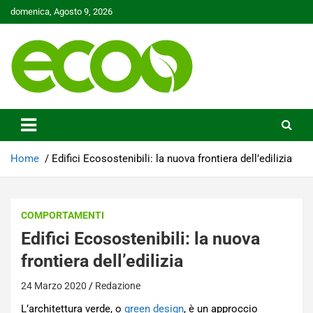
Skip
domenica, Agosto 9, 2026
to
content
Tutelare il nostro Pianeta è la nostra priorità
Ecoo.it
Home
Edifici Ecosostenibili: la nuova frontiera dell’edilizia
COMPORTAMENTI
Edifici Ecosostenibili: la nuova
frontiera dell’edilizia
24 Marzo 2020
Redazione
L’architettura verde, o
green design
, è un approccio