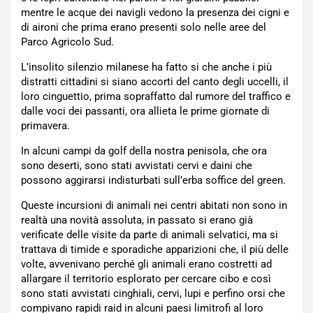
mentre le acque dei navigli vedono la presenza dei cigni e
di aironi che prima erano presenti solo nelle aree del
Parco Agricolo Sud.
L’insolito silenzio milanese ha fatto si che anche i più
distratti cittadini si siano accorti del canto degli uccelli, il
loro cinguettio, prima sopraffatto dal rumore del traffico e
dalle voci dei passanti, ora allieta le prime giornate di
primavera.
In alcuni campi da golf della nostra penisola, che ora
sono deserti, sono stati avvistati cervi e daini che
possono aggirarsi indisturbati sull’erba soffice del green.
Queste incursioni di animali nei centri abitati non sono in
realtà una novità assoluta, in passato si erano già
verificate delle visite da parte di animali selvatici, ma si
trattava di timide e sporadiche apparizioni che, il più delle
volte, avvenivano perché gli animali erano costretti ad
allargare il territorio esplorato per cercare cibo e così
sono stati avvistati cinghiali, cervi, lupi e perfino orsi che
compivano rapidi raid in alcuni paesi limitrofi al loro