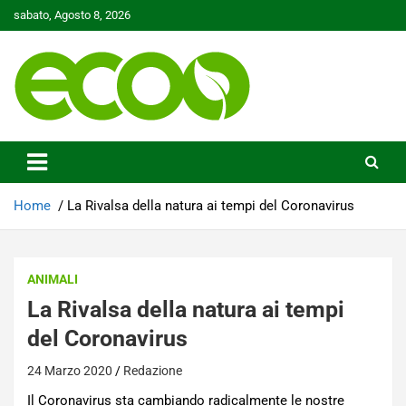
Skip
sabato, Agosto 8, 2026
to
content
Tutelare il nostro Pianeta è la nostra priorità
Ecoo.it
Home
La Rivalsa della natura ai tempi del Coronavirus
ANIMALI
La Rivalsa della natura ai tempi
del Coronavirus
24 Marzo 2020
Redazione
Il Coronavirus sta cambiando radicalmente le nostre