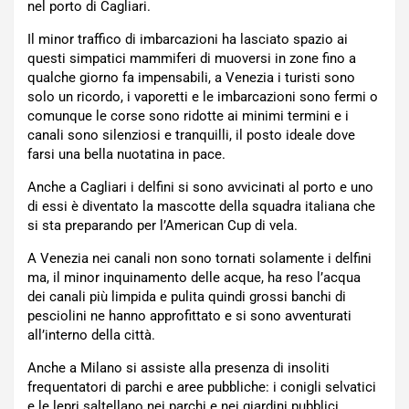
nel porto di Cagliari.
Il minor traffico di imbarcazioni ha lasciato spazio ai
questi simpatici mammiferi di muoversi in zone fino a
qualche giorno fa impensabili, a Venezia i turisti sono
solo un ricordo, i vaporetti e le imbarcazioni sono fermi o
comunque le corse sono ridotte ai minimi termini e i
canali sono silenziosi e tranquilli, il posto ideale dove
farsi una bella nuotatina in pace.
Anche a Cagliari i delfini si sono avvicinati al porto e uno
di essi è diventato la mascotte della squadra italiana che
si sta preparando per l’American Cup di vela.
A Venezia nei canali non sono tornati solamente i delfini
ma, il minor inquinamento delle acque, ha reso l’acqua
dei canali più limpida e pulita quindi grossi banchi di
pesciolini ne hanno approfittato e si sono avventurati
all’interno della città.
Anche a Milano si assiste alla presenza di insoliti
frequentatori di parchi e aree pubbliche: i conigli selvatici
e le lepri saltellano nei parchi e nei giardini pubblici