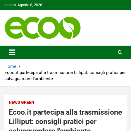
Skip
sabato, Agosto 8, 2026
to
content
Tutelare il nostro Pianeta è la nostra priorità
Ecoo.it
Home
Ecoo.it partecipa alla trasmissione Lilliput: consigli pratici per
salvaguardare l'ambiente
NEWS GREEN
Ecoo.it partecipa alla trasmissione
Lilliput: consigli pratici per
salvaguardare l'ambiente