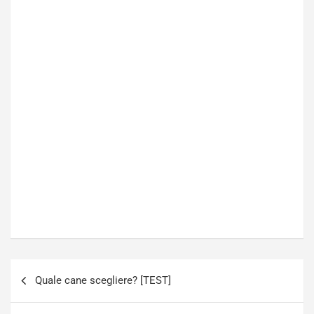
Navigazione
Quale cane scegliere? [TEST]
articoli