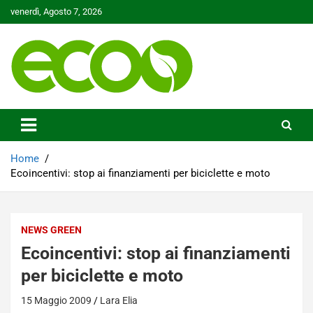
Skip
venerdì, Agosto 7, 2026
to
content
Tutelare il nostro Pianeta è la nostra priorità
Ecoo.it
Home
Ecoincentivi: stop ai finanziamenti per biciclette e moto
NEWS GREEN
Ecoincentivi: stop ai finanziamenti
per biciclette e moto
15 Maggio 2009
Lara Elia