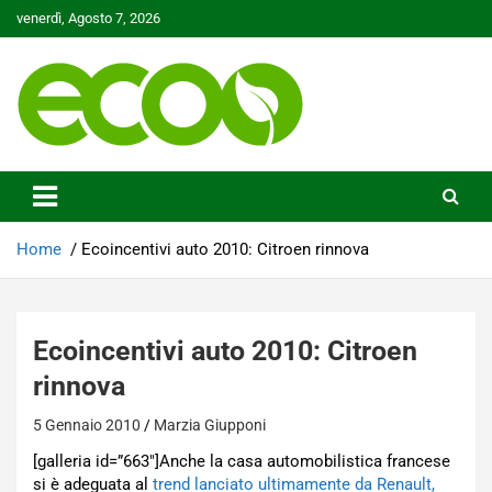
Skip
venerdì, Agosto 7, 2026
to
content
Tutelare il nostro Pianeta è la nostra priorità
Ecoo.it
Home
Ecoincentivi auto 2010: Citroen rinnova
Ecoincentivi auto 2010: Citroen
rinnova
5 Gennaio 2010
Marzia Giupponi
[galleria id=”663″]Anche la casa automobilistica francese
si è adeguata al
trend lanciato ultimamente da Renault,