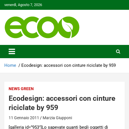
Skip
venerdì, Agosto 7, 2026
to
content
Tutelare il nostro Pianeta è la nostra priorità
Ecoo.it
Home
Ecodesign: accessori con cinture riciclate by 959
NEWS GREEN
Ecodesign: accessori con cinture
riciclate by 959
11 Gennaio 2011
Marzia Giupponi
[galleria id=”953″]Lo sapevate quanti begli oggetti di