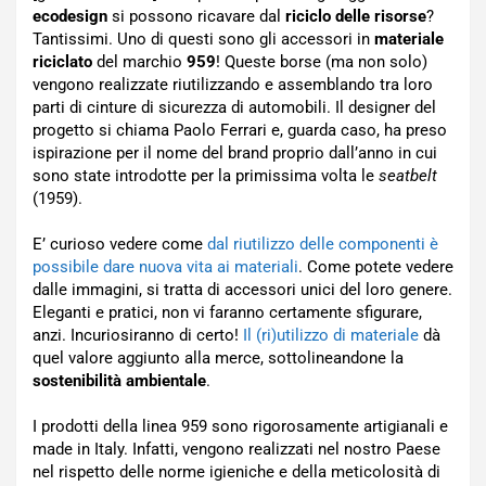
ecodesign
si possono ricavare dal
riciclo delle risorse
?
Tantissimi. Uno di questi sono gli accessori in
materiale
riciclato
del marchio
959
! Queste borse (ma non solo)
vengono realizzate riutilizzando e assemblando tra loro
parti di cinture di sicurezza di automobili. Il designer del
progetto si chiama Paolo Ferrari e, guarda caso, ha preso
ispirazione per il nome del brand proprio dall’anno in cui
sono state introdotte per la primissima volta le
seatbelt
(1959).
E’ curioso vedere come
dal riutilizzo delle componenti è
possibile dare nuova vita ai materiali
. Come potete vedere
dalle immagini, si tratta di accessori unici del loro genere.
Eleganti e pratici, non vi faranno certamente sfigurare,
anzi. Incuriosiranno di certo!
Il (ri)utilizzo di materiale
dà
quel valore aggiunto alla merce, sottolineandone la
sostenibilità ambientale
.
I prodotti della linea 959 sono rigorosamente artigianali e
made in Italy. Infatti, vengono realizzati nel nostro Paese
nel rispetto delle norme igieniche e della meticolosità di