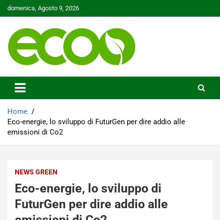
Skip
domenica, Agosto 9, 2026
to
content
Tutelare il nostro Pianeta è la nostra priorità
Ecoo.it
Home
Eco-energie, lo sviluppo di FuturGen per dire addio alle
emissioni di Co2
NEWS GREEN
Eco-energie, lo sviluppo di
FuturGen per dire addio alle
emissioni di Co2