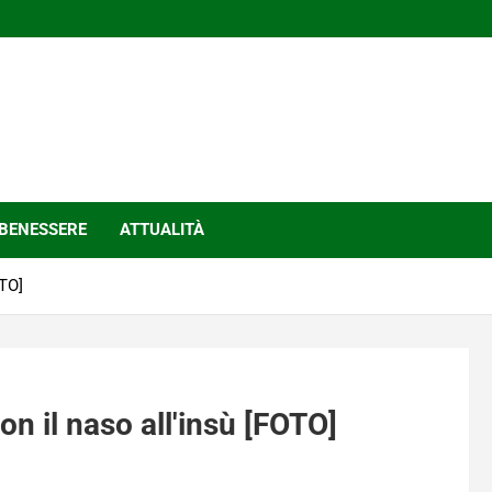
BENESSERE
ATTUALITÀ
OTO]
 con il naso all'insù [FOTO]