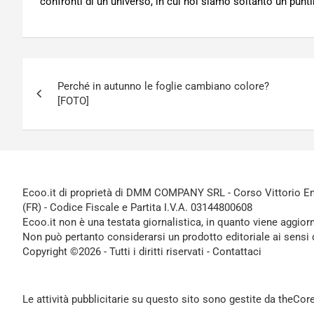
confronti di un universo, in cui noi siamo soltanto un punti
Navigazione
Perché in autunno le foglie cambiano colore?
articoli
[FOTO]
Ecoo.it di proprietà di DMM COMPANY SRL - Corso Vittorio Ema
(FR) - Codice Fiscale e Partita I.V.A. 03144800608
Ecoo.it non è una testata giornalistica, in quanto viene aggior
Non può pertanto considerarsi un prodotto editoriale ai sensi 
Copyright ©2026 - Tutti i diritti riservati -
Contattaci
Le attività pubblicitarie su questo sito sono gestite da theCo