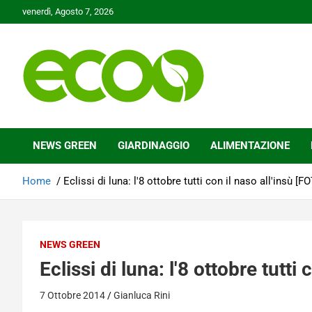
Skip
venerdì, Agosto 7, 2026
to
content
Tutelare il nostro Pianeta è la nostra priorità
Ecoo.it
NEWS GREEN
GIARDINAGGIO
ALIMENTAZIONE
Home
Eclissi di luna: l'8 ottobre tutti con il naso all'insù [F
NEWS GREEN
Eclissi di luna: l'8 ottobre tutti
7 Ottobre 2014
Gianluca Rini