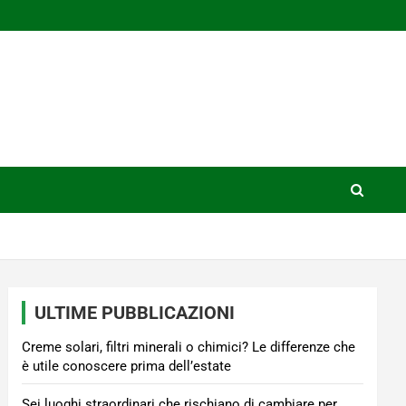
ULTIME PUBBLICAZIONI
Creme solari, filtri minerali o chimici? Le differenze che
è utile conoscere prima dell’estate
Sei luoghi straordinari che rischiano di cambiare per