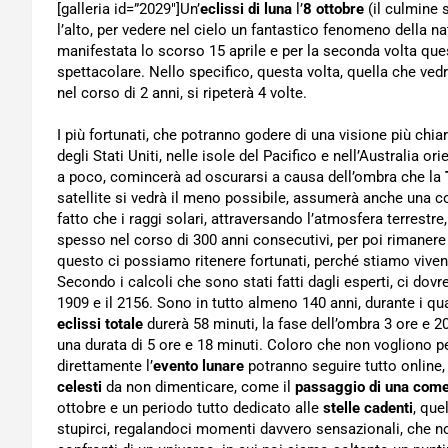
[galleria id=”2029″]Un’
eclissi di luna
l’
8 ottobre
(il culmine s
l’alto, per vedere nel cielo un fantastico fenomeno della nat
manifestata lo scorso 15 aprile e per la seconda volta qu
spettacolare. Nello specifico, questa volta, quella che ve
nel corso di 2 anni, si ripeterà 4 volte.
I più fortunati, che potranno godere di una visione più chi
degli Stati Uniti, nelle isole del Pacifico e nell’Australia 
a poco, comincerà ad oscurarsi a causa dell’ombra che la
satellite si vedrà il meno possibile, assumerà anche una c
fatto che i raggi solari, attraversando l’atmosfera terrestre,
spesso nel corso di 300 anni consecutivi, per poi rimanere
questo ci possiamo ritenere fortunati, perché stiamo vivend
Secondo i calcoli che sono stati fatti dagli esperti, ci dovre
1909 e il 2156. Sono in tutto almeno 140 anni, durante i qu
eclissi totale
durerà 58 minuti, la fase dell’ombra 3 ore e 2
una durata di 5 ore e 18 minuti. Coloro che non vogliono p
direttamente l’
evento lunare
potranno seguire tutto online,
celesti
da non dimenticare, come il
passaggio di una com
ottobre e un periodo tutto dedicato alle
stelle cadenti
, que
stupirci, regalandoci momenti davvero sensazionali, che 