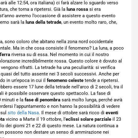
arà alle 12:54, ora italiana) ci farà alzare lo sguardo verso
ura, che torna a ripetersi. Già la
luna rossa
si era
est’anno avremo l’occasione di assistere a questo evento
dremo sarà la
luna della tetrade
, un evento molto raro, che,
ara, sono coloro che abitano nella zona nord occidentale
orientale. Ma in che cosa consiste il fenomeno? La luna, a poco
Terra
riversa su di essa. Nel momento in cui il nostro
olorazione incredibilmente rossa. Questo colore è dovuto al
 vengono rifratti. La tetrade ha una peculiarità: si verifica
 quasi del tutto assente nei 3 secoli successivi. Anche per
o in un’epoca in cui il
fenomeno celeste
tende a ripetersi.
bbero essere 17 lune della tetrade nell’arco di 2 secoli, tra il
ali è possibile osservare questo spettacolo. La fase di
0 minuti e la
fase di penombra
sarà molto lunga, perché avrà
erdersi l’appuntamento e non hanno la possibilità di vedere
 sul
sito della Nasa
. Il mese di ottobre sarà ricco di
eventi
eta
vicino a Marte il 19 ottobre, l’
eclissi solare parziale
il 23
llo dei giorni 21 e 22 di questo mese. La natura continua a
non possono non destare un senso di ammirazione nei