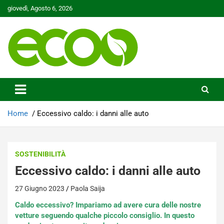
Skip
giovedì, Agosto 6, 2026
to
content
Tutelare il nostro Pianeta è la nostra priorità
Ecoo.it
Home
Eccessivo caldo: i danni alle auto
SOSTENIBILITÀ
Eccessivo caldo: i danni alle auto
27 Giugno 2023
Paola Saija
Caldo eccessivo? Impariamo ad avere cura delle nostre
vetture seguendo qualche piccolo consiglio. In questo