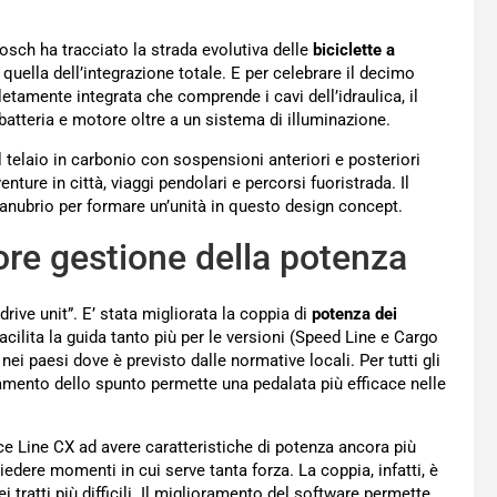
sch ha tracciato la strada evolutiva delle
biciclette a
quella dell’integrazione totale. E per celebrare il decimo
tamente integrata che comprende i cavi dell’idraulica, il
atteria e motore oltre a un sistema di illuminazione.
 telaio in carbonio con sospensioni anteriori e posteriori
ure in città, viaggi pendolari e percorsi fuoristrada. Il
manubrio per formare un’unità in questo design concept.
iore gestione della potenza
rive unit”. E’ stata migliorata la coppia di
potenza dei
cilita la guida tanto più per le versioni (Speed Line e Cargo
nei paesi dove è previsto dalle normative locali. Per tutti gli
ioramento dello spunto permette una pedalata più efficace nelle
 Line CX ad avere caratteristiche di potenza ancora più
iedere momenti in cui serve tanta forza. La coppia, infatti, è
 tratti più difficili. Il miglioramento del software permette