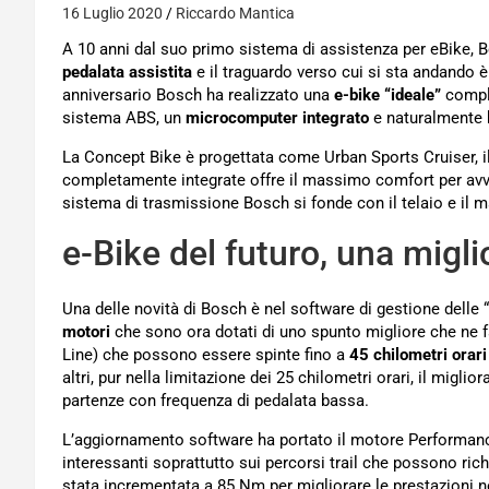
16 Luglio 2020
Riccardo Mantica
A 10 anni dal suo primo sistema di assistenza per eBike, Bo
pedalata assistita
e il traguardo verso cui si sta andando è 
anniversario Bosch ha realizzato una
e-bike “ideale”
comple
sistema ABS, un
microcomputer integrato
e naturalmente b
La Concept Bike è progettata come Urban Sports Cruiser, il
completamente integrate offre il massimo comfort per avvent
sistema di trasmissione Bosch si fonde con il telaio e il 
e-Bike del futuro, una migl
Una delle novità di Bosch è nel software di gestione delle “d
motori
che sono ora dotati di uno spunto migliore che ne fa
Line) che possono essere spinte fino a
45 chilometri orari
altri, pur nella limitazione dei 25 chilometri orari, il migl
partenze con frequenza di pedalata bassa.
L’aggiornamento software ha portato il motore Performance
interessanti soprattutto sui percorsi trail che possono rich
stata incrementata a 85 Nm per migliorare le prestazioni nei