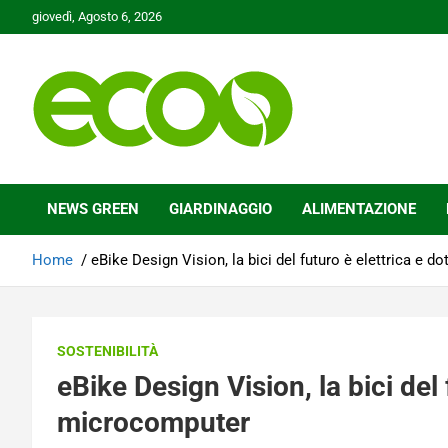
Skip
giovedì, Agosto 6, 2026
to
content
Tutelare il nostro Pianeta è la nostra priorità
Ecoo.it
NEWS GREEN
GIARDINAGGIO
ALIMENTAZIONE
Home
eBike Design Vision, la bici del futuro è elettrica e 
SOSTENIBILITÀ
eBike Design Vision, la bici del 
microcomputer