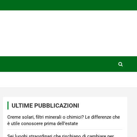
ULTIME PUBBLICAZIONI
Creme solari, filtri minerali o chimici? Le differenze che
è utile conoscere prima dell’estate
Sei luoghi straordinari che rischiano di cambiare per