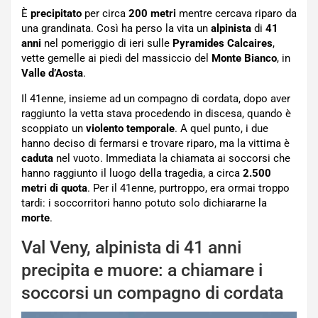
È
precipitato
per circa
200 metri
mentre cercava riparo da
una grandinata. Così ha perso la vita un
alpinista
di
41
anni
nel pomeriggio di ieri sulle
Pyramides Calcaires
,
vette gemelle ai piedi del massiccio del
Monte
Bianco
, in
Valle d’Aosta
.
Il 41enne, insieme ad un compagno di cordata, dopo aver
raggiunto la vetta stava procedendo in discesa, quando è
scoppiato un
violento
temporale
. A quel punto, i due
hanno deciso di fermarsi e trovare riparo, ma la vittima è
caduta
nel vuoto. Immediata la chiamata ai soccorsi che
hanno raggiunto il luogo della tragedia, a circa
2.500
metri di quota
. Per il 41enne, purtroppo, era ormai troppo
tardi: i soccorritori hanno potuto solo dichiararne la
morte
.
Val Veny, alpinista di 41 anni
precipita e muore: a chiamare i
soccorsi un compagno di cordata