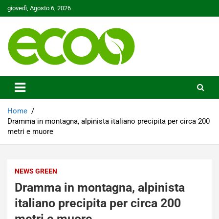
Skip
giovedì, Agosto 6, 2026
to
content
Tutelare il nostro Pianeta è la nostra priorità
Ecoo.it
Home
Dramma in montagna, alpinista italiano precipita per circa 200
metri e muore
NEWS GREEN
Dramma in montagna, alpinista
italiano precipita per circa 200
metri e muore