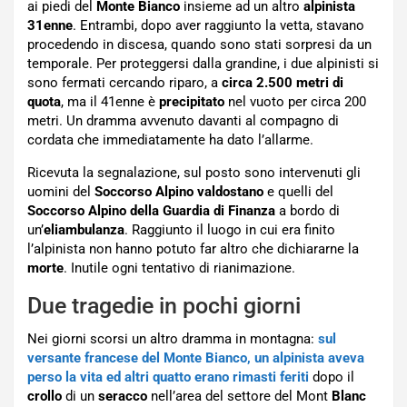
ai piedi del
Monte Bianco
insieme ad un altro
alpinista
31enne
. Entrambi, dopo aver raggiunto la vetta, stavano
procedendo in discesa, quando sono stati sorpresi da un
temporale. Per proteggersi dalla grandine, i due alpinisti si
sono fermati cercando riparo, a
circa 2.500 metri di
quota
, ma il 41enne è
precipitato
nel vuoto per circa 200
metri. Un dramma avvenuto davanti al compagno di
cordata che immediatamente ha dato l’allarme.
Ricevuta la segnalazione, sul posto sono intervenuti gli
uomini del
Soccorso Alpino valdostano
e quelli del
Soccorso Alpino della Guardia di Finanza
a bordo di
un’
eliambulanza
. Raggiunto il luogo in cui era finito
l’alpinista non hanno potuto far altro che dichiararne la
morte
. Inutile ogni tentativo di rianimazione.
Due tragedie in pochi giorni
Nei giorni scorsi un altro dramma in montagna:
sul
versante francese del Monte Bianco, un alpinista aveva
perso la vita ed altri quatto erano rimasti feriti
dopo il
crollo
di un
seracco
nell’area del settore del Mont
Blanc