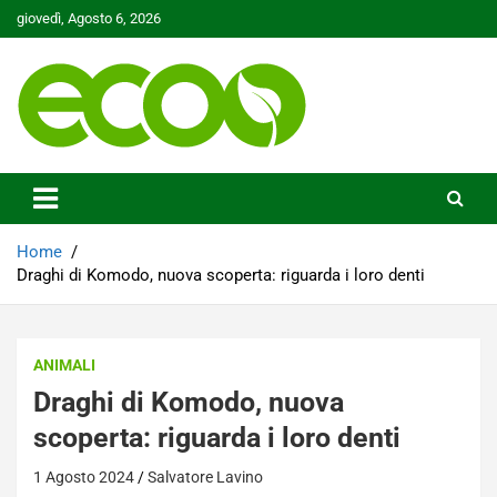
Skip
giovedì, Agosto 6, 2026
to
content
Tutelare il nostro Pianeta è la nostra priorità
Ecoo.it
Home
Draghi di Komodo, nuova scoperta: riguarda i loro denti
ANIMALI
Draghi di Komodo, nuova
scoperta: riguarda i loro denti
1 Agosto 2024
Salvatore Lavino