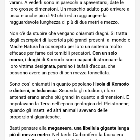
varani. A vederli sono in parecchi a spaventarsi, date le
loro grosse dimensioni. Un maschio adulto può arrivare a
pesare anche più di 90 chili ed a raggiungere la
ragguardevole lunghezza di più di due metri e mezzo.
Non c’è da stupire che vengano chiamati draghi. Si tratta
degli esemplari di lucertola più grandi presenti al mondo e
Madre Natura ha concepito per loro un sistema molto
efficace per farne dei temibili predatori.
Con un solo
morso
, i draghi di Komodo sono capaci di stroncare la
loro vittima designata, persino i bufali d’acqua, che
possono avere un peso di ben mezza tonnellata.
Sono così chiamati in quanto popolano
l’isola di Komodo
e dintorni, in Indonesia
. Secondo gli studiosi, i loro
antenati erano anche più grandi in quanto a dimensioni. E
popolavano la Terra nell’epoca geologica del Pleistocene,
quando gli insetti ed altri animali avevano delle
proporzioni gigantesche.
Basti pensare alla
meganeura, una libellula gigante lunga
più di mezzo metro
. Nel tardo Carbonifero la fauna era