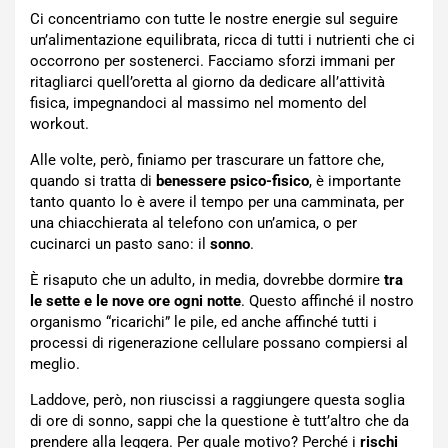
Ci concentriamo con tutte le nostre energie sul seguire
un’alimentazione equilibrata, ricca di tutti i nutrienti che ci
occorrono per sostenerci. Facciamo sforzi immani per
ritagliarci quell’oretta al giorno da dedicare all’attività
fisica, impegnandoci al massimo nel momento del
workout.
Alle volte, però, finiamo per trascurare un fattore che,
quando si tratta di
benessere psico-fisico
, è importante
tanto quanto lo è avere il tempo per una camminata, per
una chiacchierata al telefono con un’amica, o per
cucinarci un pasto sano: il
sonno
.
È risaputo che un adulto, in media, dovrebbe dormire
tra
le sette e le nove ore ogni notte
. Questo affinché il nostro
organismo “ricarichi” le pile, ed anche affinché tutti i
processi di rigenerazione cellulare possano compiersi al
meglio.
Laddove, però, non riuscissi a raggiungere questa soglia
di ore di sonno, sappi che la questione è tutt’altro che da
prendere alla leggera. Per quale motivo? Perché i
rischi