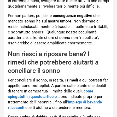
In estrema sintesi, svolgere tutte quelle attività che compi
quotidianamente si rivelerà terribilmente più difficile.
Per non parlare, poi, delle
conseguenze negative
che il
mancato sonno ha
sul nostro umore
. Non dormire ci
rende insindacabilmente più irascibili, facilmente irritabili,
e soprattutto ansiosi. Qualunque nostra peculiarità
caratteriale, a fronte di ore di sonno non “riscattate”,
rischierebbe di essere amplificata enormemente.
Non riesci a riposare bene? I
rimedi che potrebbero aiutarti a
conciliare il sonno
Per conciliare il sonno, in realtà, i
rimedi
a cui potresti far
appello sono molteplici. A partire dalle piante che decidi
di tenere in camera tua – molte delle quali,
come
spiegatoti in questo articolo
, sono indicate proprio per il
trattamento dell’insonnia -, fino all’
impiego di bevande
rilassanti
che ti aiutino a distendere le membra.