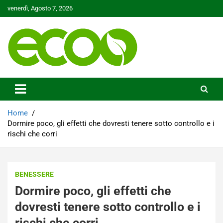
Skip
venerdì, Agosto 7, 2026
to
content
Tutelare il nostro Pianeta è la nostra priorità
Ecoo.it
Home
Dormire poco, gli effetti che dovresti tenere sotto controllo e i
rischi che corri
BENESSERE
Dormire poco, gli effetti che
dovresti tenere sotto controllo e i
rischi che corri