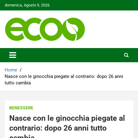
Skip
domenica, Agosto 9, 2026
to
content
Tutelare il nostro Pianeta è la nostra priorità
Ecoo.it
Home
Nasce con le ginocchia piegate al contrario: dopo 26 anni
tutto cambia
BENESSERE
Nasce con le ginocchia piegate al
contrario: dopo 26 anni tutto
cambia