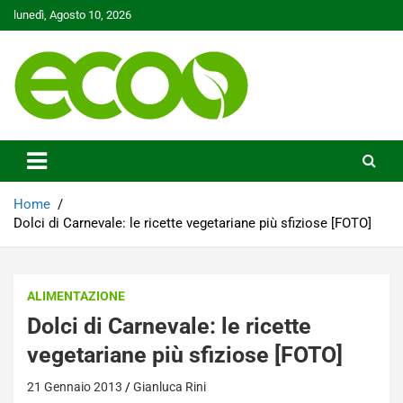
Skip
lunedì, Agosto 10, 2026
to
content
Tutelare il nostro Pianeta è la nostra priorità
Ecoo.it
Home
Dolci di Carnevale: le ricette vegetariane più sfiziose [FOTO]
ALIMENTAZIONE
Dolci di Carnevale: le ricette
vegetariane più sfiziose [FOTO]
21 Gennaio 2013
Gianluca Rini