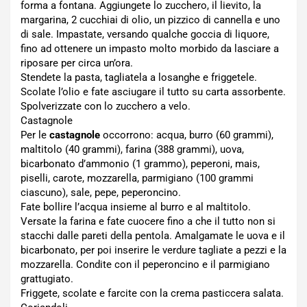
forma a fontana. Aggiungete lo zucchero, il lievito, la
margarina, 2 cucchiai di olio, un pizzico di cannella e uno
di sale. Impastate, versando qualche goccia di liquore,
fino ad ottenere un impasto molto morbido da lasciare a
riposare per circa un’ora.
Stendete la pasta, tagliatela a losanghe e friggetele.
Scolate l’olio e fate asciugare il tutto su carta assorbente.
Spolverizzate con lo zucchero a velo.
Castagnole
Per le
castagnole
occorrono: acqua, burro (60 grammi),
maltitolo (40 grammi), farina (388 grammi), uova,
bicarbonato d’ammonio (1 grammo), peperoni, mais,
piselli, carote, mozzarella, parmigiano (100 grammi
ciascuno), sale, pepe, peperoncino.
Fate bollire l’acqua insieme al burro e al maltitolo.
Versate la farina e fate cuocere fino a che il tutto non si
stacchi dalle pareti della pentola. Amalgamate le uova e il
bicarbonato, per poi inserire le verdure tagliate a pezzi e la
mozzarella. Condite con il peperoncino e il parmigiano
grattugiato.
Friggete, scolate e farcite con la crema pasticcera salata.