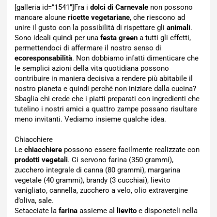
[galleria id=”1541″]Fra i
dolci di Carnevale
non possono
mancare alcune
ricette vegetariane
, che riescono ad
unire il gusto con la possibilità di rispettare gli
animali
.
Sono ideali quindi per una
festa green
a tutti gli effetti,
permettendoci di affermare il nostro senso di
ecoresponsabilità
. Non dobbiamo infatti dimenticare che
le semplici azioni della vita quotidiana possono
contribuire in maniera decisiva a rendere più abitabile il
nostro pianeta e quindi perché non iniziare dalla cucina?
Sbaglia chi crede che i piatti preparati con ingredienti che
tutelino i nostri amici a quattro zampe possano risultare
meno invitanti. Vediamo insieme qualche idea.
Chiacchiere
Le
chiacchiere
possono essere facilmente realizzate con
prodotti vegetali
. Ci servono farina (350 grammi),
zucchero integrale di canna (80 grammi), margarina
vegetale (40 grammi), brandy (3 cucchiai), lievito
vanigliato, cannella, zucchero a velo, olio extravergine
d’oliva, sale.
Setacciate la
farina
assieme al
lievito
e disponeteli nella