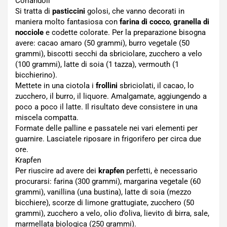
Coriandoli
Si tratta di
pasticcini
golosi, che vanno decorati in
maniera molto fantasiosa con
farina di cocco
,
granella di
nocciole
e codette colorate. Per la preparazione bisogna
avere: cacao amaro (50 grammi), burro vegetale (50
grammi), biscotti secchi da sbriciolare, zucchero a velo
(100 grammi), latte di soia (1 tazza), vermouth (1
bicchierino).
Mettete in una ciotola i
frollini
sbriciolati, il cacao, lo
zucchero, il burro, il liquore. Amalgamate, aggiungendo a
poco a poco il latte. Il risultato deve consistere in una
miscela compatta.
Formate delle palline e passatele nei vari elementi per
guarnire. Lasciatele riposare in frigorifero per circa due
ore.
Krapfen
Per riuscire ad avere dei
krapfen
perfetti, è necessario
procurarsi: farina (300 grammi), margarina vegetale (60
grammi), vanillina (una bustina), latte di soia (mezzo
bicchiere), scorze di limone grattugiate, zucchero (50
grammi), zucchero a velo, olio d’oliva, lievito di birra, sale,
marmellata biologica (250 grammi).