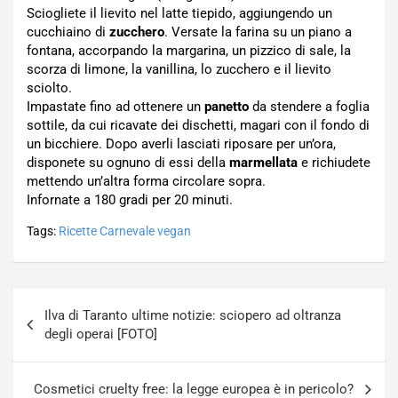
Sciogliete il lievito nel latte tiepido, aggiungendo un
cucchiaino di
zucchero
. Versate la farina su un piano a
fontana, accorpando la margarina, un pizzico di sale, la
scorza di limone, la vanillina, lo zucchero e il lievito
sciolto.
Impastate fino ad ottenere un
panetto
da stendere a foglia
sottile, da cui ricavate dei dischetti, magari con il fondo di
un bicchiere. Dopo averli lasciati riposare per un’ora,
disponete su ognuno di essi della
marmellata
e richiudete
mettendo un’altra forma circolare sopra.
Infornate a 180 gradi per 20 minuti.
Tags:
Ricette Carnevale vegan
Navigazione
Ilva di Taranto ultime notizie: sciopero ad oltranza
articoli
degli operai [FOTO]
Cosmetici cruelty free: la legge europea è in pericolo?