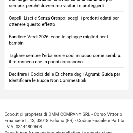
sempre: perché dovremmo visitarli e proteggerli
Capelli Lisci e Senza Crespo: scegli i prodotti adatti per
ottenere questo effetto
Bandiere Verdi 2026: ecco le spiagge migliori per i
bambini
Tagliare sempre l’erba non è così innocuo come sembra:
il retroscena che in pochi conoscono
Decifrare i Codici delle Etichette degli Agrumi: Guida per
Identificare le Bucce Non Commestibili
Ecoo.it di proprietà di DMM COMPANY SRL - Corso Vittorio
Emanuele II, 13, 03018 Paliano (FR) - Codice Fiscale e Partita
I.V.A. 03144800608
Ecoo.it non è una testata giornalistica, in quanto viene