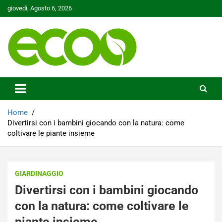
Skip
giovedì, Agosto 6, 2026
to
content
Tutelare il nostro Pianeta è la nostra priorità
Ecoo.it
Home
Divertirsi con i bambini giocando con la natura: come
coltivare le piante insieme
GIARDINAGGIO
Divertirsi con i bambini giocando
con la natura: come coltivare le
piante insieme