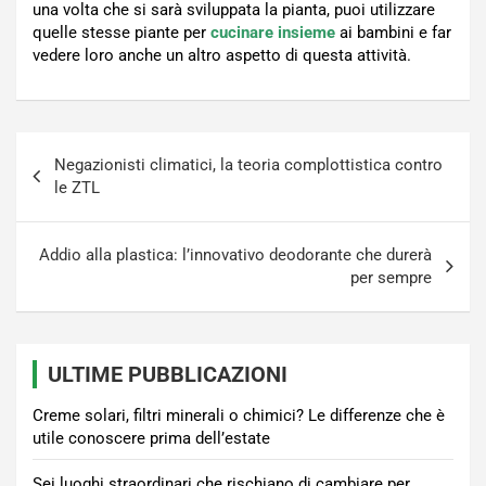
una volta che si sarà sviluppata la pianta, puoi utilizzare
quelle stesse piante per
cucinare
insieme
ai bambini e far
vedere loro anche un altro aspetto di questa attività.
Navigazione
Negazionisti climatici, la teoria complottistica contro
articoli
le ZTL
Addio alla plastica: l’innovativo deodorante che durerà
per sempre
ULTIME PUBBLICAZIONI
Creme solari, filtri minerali o chimici? Le differenze che è
utile conoscere prima dell’estate
Sei luoghi straordinari che rischiano di cambiare per