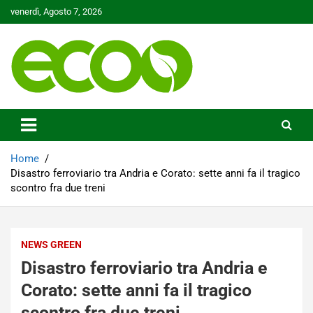
Skip
venerdì, Agosto 7, 2026
to
content
Tutelare il nostro Pianeta è la nostra priorità
Ecoo.it
Home
Disastro ferroviario tra Andria e Corato: sette anni fa il tragico
scontro fra due treni
NEWS GREEN
Disastro ferroviario tra Andria e
Corato: sette anni fa il tragico
scontro fra due treni