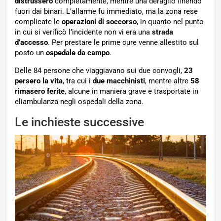
distrussero
completamente, mentre una deragliò finendo
fuori dai binari. L’allarme fu immediato, ma la zona rese
complicate le
operazioni di soccorso
, in quanto nel punto
in cui si verificò l’incidente non vi era una
strada
d’accesso
. Per prestare le prime cure venne allestito sul
posto un
ospedale da campo
.
Delle 84 persone che viaggiavano sui due convogli,
23
persero la vita
, tra cui i
due macchinisti
, mentre altre
58
rimasero ferite
, alcune in maniera grave e trasportate in
eliambulanza negli ospedali della zona.
Le inchieste successive