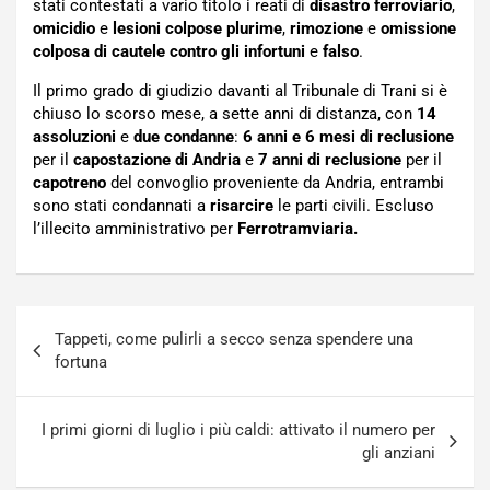
stati contestati a vario titolo i reati di
disastro ferroviario
,
omicidio
e
lesioni colpose plurime
,
rimozione
e
omissione
colposa di cautele contro gli infortuni
e
falso
.
Il primo grado di giudizio davanti al Tribunale di Trani si è
chiuso lo scorso mese, a sette anni di distanza, con
14
assoluzioni
e
due condanne
:
6 anni e 6 mesi di reclusione
per il
capostazione
di Andria
e
7 anni di
reclusione
per il
capotreno
del convoglio proveniente da Andria, entrambi
sono stati condannati a
risarcire
le parti civili. Escluso
l’illecito amministrativo per
Ferrotramviaria.
Navigazione
Tappeti, come pulirli a secco senza spendere una
articoli
fortuna
I primi giorni di luglio i più caldi: attivato il numero per
gli anziani