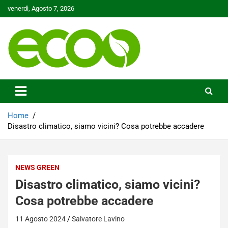
Skip
venerdì, Agosto 7, 2026
to
content
Tutelare il nostro Pianeta è la nostra priorità
Ecoo.it
Home
Disastro climatico, siamo vicini? Cosa potrebbe accadere
NEWS GREEN
Disastro climatico, siamo vicini?
Cosa potrebbe accadere
11 Agosto 2024
Salvatore Lavino