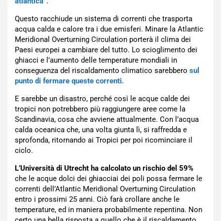
atlantica”.
Questo racchiude un sistema di correnti che trasporta
acqua calda e calore tra i due emisferi. Minare la Atlantic
Meridional Overturning Circulation porterà il clima dei
Paesi europei a cambiare del tutto. Lo scioglimento dei
ghiacci e l’aumento delle temperature mondiali in
conseguenza del riscaldamento climatico sarebbero
sul
punto di fermare queste correnti.
E sarebbe un disastro, perché così le acque calde dei
tropici non potrebbero più raggiungere aree come la
Scandinavia, cosa che avviene attualmente. Con l’acqua
calda oceanica che, una volta giunta lì, si raffredda e
sprofonda, ritornando ai Tropici per poi ricominciare il
ciclo.
L’Università di Utrecht ha calcolato un rischio del 59%
che le acque dolci dei ghiacciai dei poli possa fermare le
correnti dell’Atlantic Meridional Overturning Circulation
entro i prossimi 25 anni. Ciò farà crollare anche le
temperature, ed in maniera probabilmente repentina. Non
certo una bella risposta a quello che è il riscaldamento