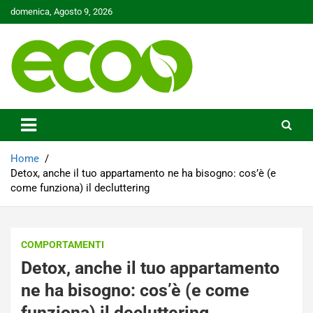
Skip
domenica, Agosto 9, 2026
to
content
Tutelare il nostro Pianeta è la nostra priorità
Ecoo.it
Home
Detox, anche il tuo appartamento ne ha bisogno: cos’è (e
come funziona) il decluttering
COMPORTAMENTI
Detox, anche il tuo appartamento
ne ha bisogno: cos’è (e come
funziona) il decluttering