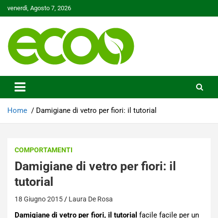
Skip
venerdì, Agosto 7, 2026
to
content
Tutelare il nostro Pianeta è la nostra priorità
Ecoo.it
Home
Damigiane di vetro per fiori: il tutorial
COMPORTAMENTI
Damigiane di vetro per fiori: il
tutorial
18 Giugno 2015
Laura De Rosa
Damigiane di vetro per fiori, il tutorial
facile facile per un