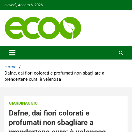
Skip
giovedì, Agosto 6, 2026
to
content
Tutelare il nostro Pianeta è la nostra priorità
Ecoo.it
Home
Dafne, dai fiori colorati e profumati non sbagliare a
prendertene cura: è velenosa
GIARDINAGGIO
Dafne, dai fiori colorati e
profumati non sbagliare a
prendertene cura: è velenosa