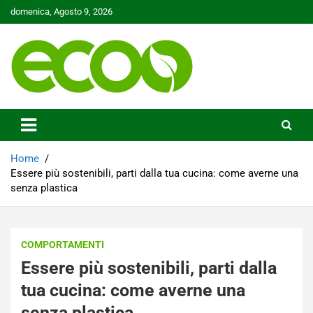
Skip
domenica, Agosto 9, 2026
to
content
Tutelare il nostro Pianeta è la nostra priorità
Ecoo.it
Home
Essere più sostenibili, parti dalla tua cucina: come averne una
senza plastica
COMPORTAMENTI
Essere più sostenibili, parti dalla
tua cucina: come averne una
senza plastica