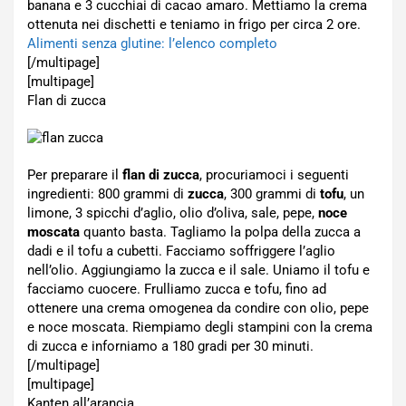
banana e 3 cucchiai di cacao amaro. Mettiamo la crema
ottenuta nei dischetti e teniamo in frigo per circa 2 ore.
Alimenti senza glutine: l’elenco completo
[/multipage]
[multipage]
Flan di zucca
Per preparare il
flan di zucca
, procuriamoci i seguenti
ingredienti: 800 grammi di
zucca
, 300 grammi di
tofu
, un
limone, 3 spicchi d’aglio, olio d’oliva, sale, pepe,
noce
moscata
quanto basta. Tagliamo la polpa della zucca a
dadi e il tofu a cubetti. Facciamo soffriggere l’aglio
nell’olio. Aggiungiamo la zucca e il sale. Uniamo il tofu e
facciamo cuocere. Frulliamo zucca e tofu, fino ad
ottenere una crema omogenea da condire con olio, pepe
e noce moscata. Riempiamo degli stampini con la crema
di zucca e inforniamo a 180 gradi per 30 minuti.
[/multipage]
[multipage]
Kanten all’arancia