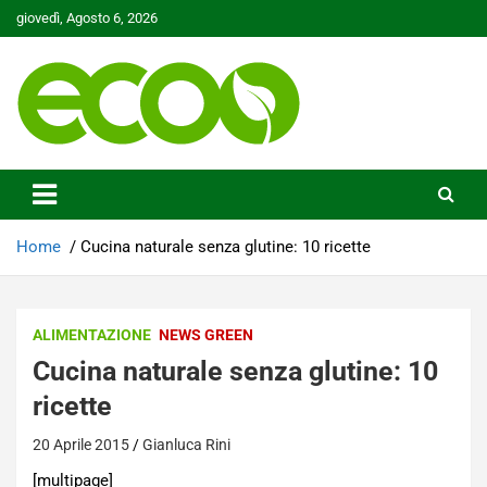
Skip
giovedì, Agosto 6, 2026
to
content
Tutelare il nostro Pianeta è la nostra priorità
Ecoo.it
Home
Cucina naturale senza glutine: 10 ricette
ALIMENTAZIONE
NEWS GREEN
Cucina naturale senza glutine: 10
ricette
20 Aprile 2015
Gianluca Rini
[multipage]