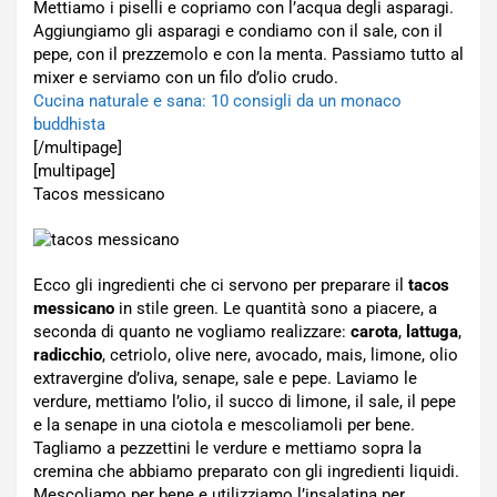
Mettiamo i piselli e copriamo con l’acqua degli asparagi.
Aggiungiamo gli asparagi e condiamo con il sale, con il
pepe, con il prezzemolo e con la menta. Passiamo tutto al
mixer e serviamo con un filo d’olio crudo.
Cucina naturale e sana: 10 consigli da un monaco
buddhista
[/multipage]
[multipage]
Tacos messicano
Ecco gli ingredienti che ci servono per preparare il
tacos
messicano
in stile green. Le quantità sono a piacere, a
seconda di quanto ne vogliamo realizzare:
carota
,
lattuga
,
radicchio
, cetriolo, olive nere, avocado, mais, limone, olio
extravergine d’oliva, senape, sale e pepe. Laviamo le
verdure, mettiamo l’olio, il succo di limone, il sale, il pepe
e la senape in una ciotola e mescoliamoli per bene.
Tagliamo a pezzettini le verdure e mettiamo sopra la
cremina che abbiamo preparato con gli ingredienti liquidi.
Mescoliamo per bene e utilizziamo l’insalatina per