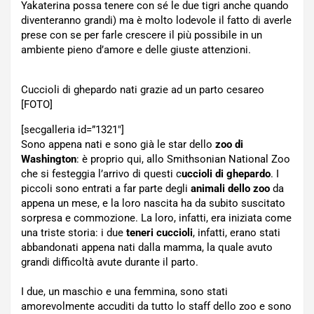
Yakaterina possa tenere con sé le due tigri anche quando
diventeranno grandi) ma è molto lodevole il fatto di averle
prese con se per farle crescere il più possibile in un
ambiente pieno d’amore e delle giuste attenzioni.
Cuccioli di ghepardo nati grazie ad un parto cesareo
[FOTO]
[secgalleria id=”1321″]
Sono appena nati e sono già le star dello
zoo di
Washington
: è proprio qui, allo Smithsonian National Zoo
che si festeggia l’arrivo di questi c
uccioli di ghepardo
. I
piccoli sono entrati a far parte degli
animali dello zoo
da
appena un mese, e la loro nascita ha da subito suscitato
sorpresa e commozione. La loro, infatti, era iniziata come
una triste storia: i due
teneri cuccioli
, infatti, erano stati
abbandonati appena nati dalla mamma, la quale avuto
grandi difficoltà avute durante il parto.
I due, un maschio e una femmina, sono stati
amorevolmente accuditi da tutto lo staff dello zoo e sono