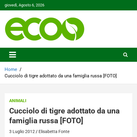
Skip
giovedì, Agosto 6, 2026
to
content
Tutelare il nostro Pianeta è la nostra priorità
Ecoo.it
Home
Cucciolo di tigre adottato da una famiglia russa [FOTO]
ANIMALI
Cucciolo di tigre adottato da una
famiglia russa [FOTO]
3 Luglio 2012
Elisabetta Fonte