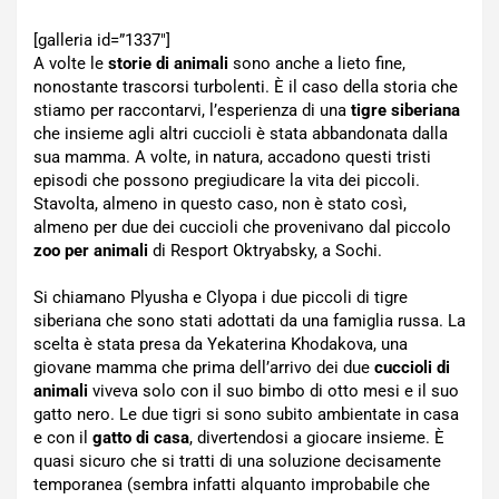
[galleria id=”1337″]
A volte le
storie di animali
sono anche a lieto fine,
nonostante trascorsi turbolenti. È il caso della storia che
stiamo per raccontarvi, l’esperienza di una
tigre siberiana
che insieme agli altri cuccioli è stata abbandonata dalla
sua mamma. A volte, in natura, accadono questi tristi
episodi che possono pregiudicare la vita dei piccoli.
Stavolta, almeno in questo caso, non è stato così,
almeno per due dei cuccioli che provenivano dal piccolo
zoo per animali
di Resport Oktryabsky, a Sochi.
Si chiamano Plyusha e Clyopa i due piccoli di tigre
siberiana che sono stati adottati da una famiglia russa. La
scelta è stata presa da Yekaterina Khodakova, una
giovane mamma che prima dell’arrivo dei due
cuccioli di
animali
viveva solo con il suo bimbo di otto mesi e il suo
gatto nero. Le due tigri si sono subito ambientate in casa
e con il
gatto di casa
, divertendosi a giocare insieme. È
quasi sicuro che si tratti di una soluzione decisamente
temporanea (sembra infatti alquanto improbabile che