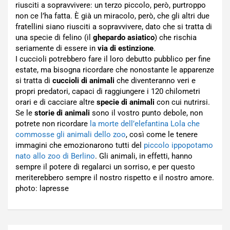
riusciti a sopravvivere: un terzo piccolo, però, purtroppo
non ce l’ha fatta. È già un miracolo, però, che gli altri due
fratellini siano riusciti a sopravvivere, dato che si tratta di
una specie di felino (il
ghepardo asiatico
) che rischia
seriamente di essere in
via di estinzione
.
I cuccioli potrebbero fare il loro debutto pubblico per fine
estate, ma bisogna ricordare che nonostante le apparenze
si tratta di
cuccioli di animali
che diventeranno veri e
propri predatori, capaci di raggiungere i 120 chilometri
orari e di cacciare altre
specie di animali
con cui nutrirsi.
Se le
storie di animali
sono il vostro punto debole, non
potrete non ricordare
la morte dell’elefantina Lola che
commosse gli animali dello zoo
, così come le tenere
immagini che emozionarono tutti del
piccolo ippopotamo
nato allo zoo di Berlino
. Gli animali, in effetti, hanno
sempre il potere di regalarci un sorriso, e per questo
meriterebbero sempre il nostro rispetto e il nostro amore.
photo: lapresse