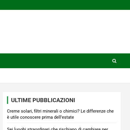
ULTIME PUBBLICAZIONI
Creme solari, filtri minerali o chimici? Le differenze che
è utile conoscere prima dell’estate
Sei luoghi straordinari che rischiano di cambiare per