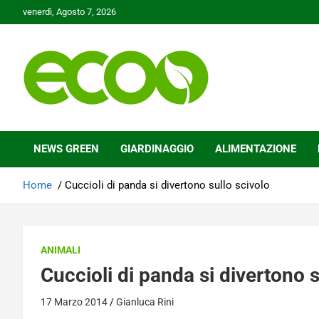
Skip
venerdì, Agosto 7, 2026
to
content
Tutelare il nostro Pianeta è la nostra priorità
Ecoo.it
NEWS GREEN
GIARDINAGGIO
ALIMENTAZIONE
Home
Cuccioli di panda si divertono sullo scivolo
ANIMALI
Cuccioli di panda si divertono s
17 Marzo 2014
Gianluca Rini