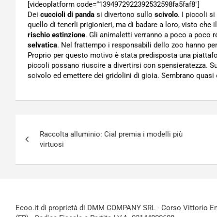
[videoplatform code=”1394972922392532598fa5faf8″]
Dei
cuccioli di panda
si divertono sullo
scivolo
. I piccoli s
quello di tenerli prigionieri, ma di badare a loro, visto che 
rischio estinzione
. Gli animaletti verranno a poco a poco r
selvatica
. Nel frattempo i responsabili dello zoo hanno pen
Proprio per questo motivo è stata predisposta una piattaf
piccoli possano riuscire a divertirsi con spensieratezza. S
scivolo ed emettere dei gridolini di gioia. Sembrano quasi
Navigazione
Raccolta alluminio: Cial premia i modelli più
articoli
virtuosi
Ecoo.it di proprietà di DMM COMPANY SRL - Corso Vittorio Ema