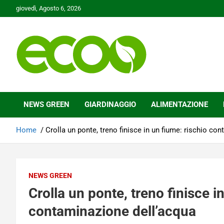
Skip
giovedì, Agosto 6, 2026
to
content
Tutelare il nostro Pianeta è la nostra priorità
Ecoo.it
NEWS GREEN
GIARDINAGGIO
ALIMENTAZIONE
Home
Crolla un ponte, treno finisce in un fiume: rischio co
NEWS GREEN
Crolla un ponte, treno finisce i
contaminazione dell’acqua