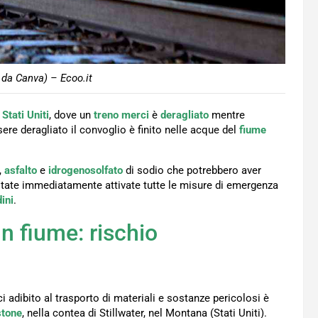
 da Canva) – Ecoo.it
i
Stati Uniti
, dove un
treno merci
è
deragliato
mentre
ere deragliato il convoglio è finito nelle acque del
fiume
,
asfalto
e
idrogenosolfato
di sodio che potrebbero aver
state immediatamente attivate tutte le misure di emergenza
dini
.
 un fiume: rischio
ci adibito al trasporto di materiali e sostanze pericolosi è
stone
, nella contea di Stillwater, nel Montana (Stati Uniti).