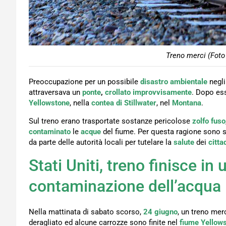
Treno merci (Foto
Preoccupazione per un possibile
disastro ambientale
negl
attraversava un
ponte
,
crollato improvvisamente
. Dopo ess
Yellowstone
, nella
contea di Stillwater
, nel
Montana
.
Sul treno erano trasportate sostanze pericolose
zolfo fuso
contaminato
le
acque
del fiume. Per questa ragione sono 
da parte delle autorità locali per tutelare la
salute
dei
citta
Stati Uniti, treno finisce in
contaminazione dell’acqua
Nella mattinata di sabato scorso,
24 giugno
, un treno mer
deragliato ed alcune carrozze sono finite nel
fiume Yellow