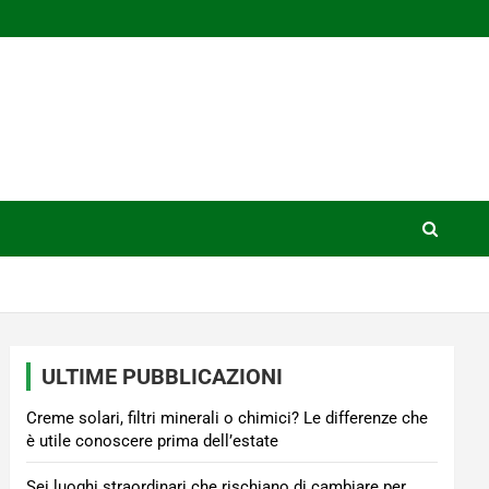
ULTIME PUBBLICAZIONI
Creme solari, filtri minerali o chimici? Le differenze che
è utile conoscere prima dell’estate
Sei luoghi straordinari che rischiano di cambiare per