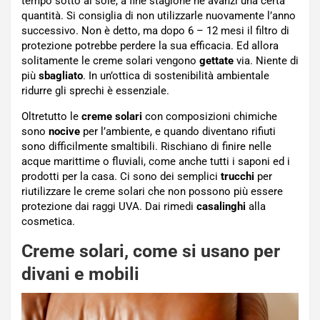
tempo sotto al sole, a fine stagione ne avanzi una certa
quantità. Si consiglia di non utilizzarle nuovamente l’anno
successivo. Non è detto, ma dopo 6 – 12 mesi il filtro di
protezione potrebbe perdere la sua efficacia. Ed allora
solitamente le creme solari vengono
gettate
via. Niente di
più
sbagliato
. In un’ottica di sostenibilità ambientale
ridurre gli sprechi è essenziale.
Oltretutto le
creme solari
con composizioni chimiche
sono
nocive
per l’ambiente, e quando diventano rifiuti
sono difficilmente smaltibili. Rischiano di finire nelle
acque marittime o fluviali, come anche tutti i saponi ed i
prodotti per la casa. Ci sono dei semplici
trucchi
per
riutilizzare le creme solari che non possono più essere
protezione dai raggi UVA. Dai rimedi
casalinghi
alla
cosmetica.
Creme solari, come si usano per
divani e mobili