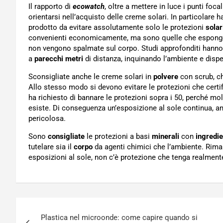
Il rapporto di
ecowatch
, oltre a mettere in luce i punti fo
orientarsi nell’acquisto delle creme solari. In particolare h
prodotto da evitare assolutamente solo le protezioni
solar
convenienti economicamente, ma sono quelle che espongon
non vengono spalmate sul corpo. Studi approfonditi hanno d
a
parecchi metri
di distanza, inquinando l’ambiente e disp
Sconsigliate anche le creme solari in
polvere
con scrub, ch
Allo stesso modo si devono evitare le protezioni che cert
ha richiesto di bannare le protezioni sopra i 50, perché mo
esiste. Di conseguenza un’esposizione al sole continua, 
pericolosa.
Sono
consigliate
le protezioni a basi
minerali
con
ingredie
tutelare sia il
corpo
da agenti chimici che l’ambiente. Riman
esposizioni al sole, non c’è protezione che tenga realment
Navigazione
Plastica nel microonde: come capire quando si