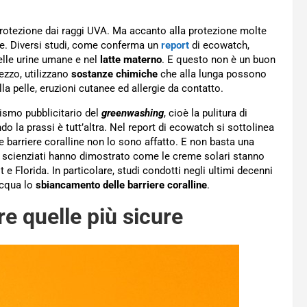
rotezione dai raggi UVA. Ma accanto alla protezione molte
te. Diversi studi, come conferma un
report
di ecowatch,
nelle urine umane e nel
latte materno
. E questo non è un buon
ezzo, utilizzano
sostanze chimiche
che alla lunga possono
a pelle, eruzioni cutanee ed allergie da contatto.
ismo pubblicitario del
greenwashing
, cioè la pulitura di
o la prassi è tutt’altra. Nel report di ecowatch si sottolinea
 barriere coralline non lo sono affatto. E non basta una
li scienziati hanno dimostrato come le creme solari stanno
e Florida. In particolare, studi condotti negli ultimi decenni
acqua lo
sbiancamento delle barriere coralline
.
e quelle più sicure