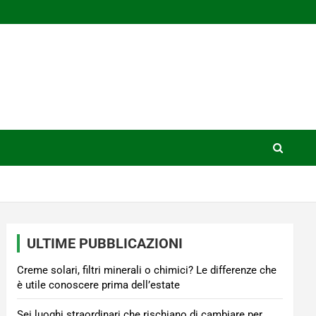
ULTIME PUBBLICAZIONI
Creme solari, filtri minerali o chimici? Le differenze che
è utile conoscere prima dell’estate
Sei luoghi straordinari che rischiano di cambiare per