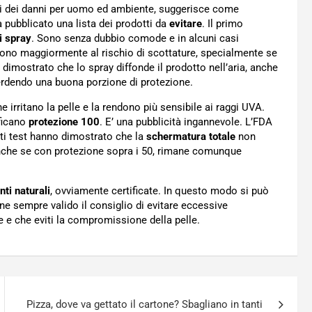
cali dei danni per uomo ed ambiente, suggerisce come
a pubblicato una lista dei prodotti da
evitare
. Il primo
i spray
. Sono senza dubbio comode e in alcuni casi
o maggiormente al rischio di scottature, specialmente se
imostrato che lo spray diffonde il prodotto nell’aria, anche
erdendo una buona porzione di protezione.
e irritano la pelle e la rendono più sensibile ai raggi UVA.
ificano
protezione 100
. E’ una pubblicità ingannevole. L’FDA
lti test hanno dimostrato che la
schermatura totale
non
anche se con protezione sopra i 50, rimane comunque
nti naturali
, ovviamente certificate. In questo modo si può
e sempre valido il consiglio di evitare eccessive
e e che eviti la compromissione della pelle.
Pizza, dove va gettato il cartone? Sbagliano in tanti