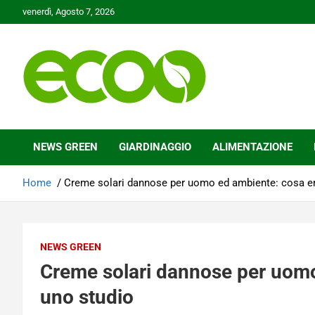
Skip
venerdì, Agosto 7, 2026
to
content
Tutelare il nostro Pianeta è la nostra priorità
Ecoo.it
NEWS GREEN
GIARDINAGGIO
ALIMENTAZIONE
Home
Creme solari dannose per uomo ed ambiente: cosa e
NEWS GREEN
Creme solari dannose per uom
uno studio