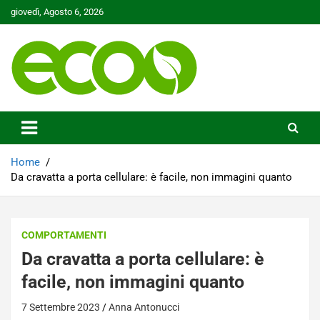
Skip
giovedì, Agosto 6, 2026
to
content
Tutelare il nostro Pianeta è la nostra priorità
Ecoo.it
Home
Da cravatta a porta cellulare: è facile, non immagini quanto
COMPORTAMENTI
Da cravatta a porta cellulare: è
facile, non immagini quanto
7 Settembre 2023
Anna Antonucci