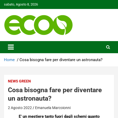
Skip
sabato, Agosto 8, 2026
to
content
Tutelare il nostro Pianeta è la nostra priorità
Ecoo.it
Home
Cosa bisogna fare per diventare un astronauta?
NEWS GREEN
Cosa bisogna fare per diventare
un astronauta?
2 Agosto 2022
Emanuela Marcoionni
E’ un mestiere tanto fuori dagli schemi quanto