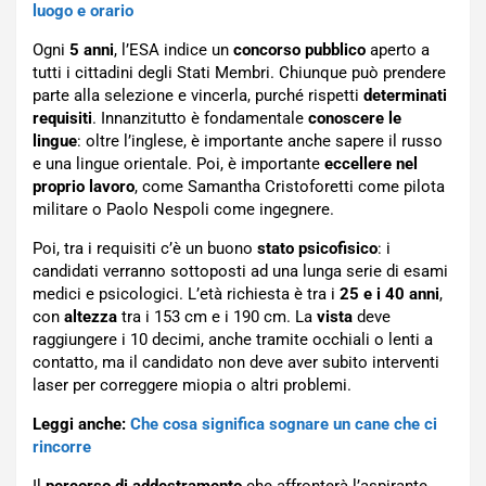
luogo e orario
Ogni
5 anni
, l’ESA indice un
concorso pubblico
aperto a
tutti i cittadini degli Stati Membri. Chiunque può prendere
parte alla selezione e vincerla, purché rispetti
determinati
requisiti
. Innanzitutto è fondamentale
conoscere le
lingue
: oltre l’inglese, è importante anche sapere il russo
e una lingue orientale. Poi, è importante
eccellere nel
proprio lavoro
, come Samantha Cristoforetti come pilota
militare o Paolo Nespoli come ingegnere.
Poi, tra i requisiti c’è un buono
stato psicofisico
: i
candidati verranno sottoposti ad una lunga serie di esami
medici e psicologici. L’età richiesta è tra i
25 e i 40 anni
,
con
altezza
tra i 153 cm e i 190 cm. La
vista
deve
raggiungere i 10 decimi, anche tramite occhiali o lenti a
contatto, ma il candidato non deve aver subito interventi
laser per correggere miopia o altri problemi.
Leggi anche:
Che cosa significa sognare un cane che ci
rincorre