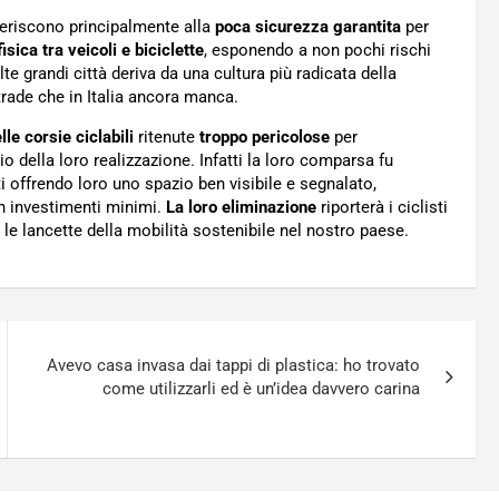
feriscono principalmente alla
poca sicurezza garantita
per
sica tra veicoli e biciclette
, esponendo a non pochi rischi
te grandi città deriva da una cultura più radicata della
strade che in Italia ancora manca.
le corsie ciclabili
ritenute
troppo pericolose
per
io della loro realizzazione. Infatti la loro comparsa fu
i offrendo loro uno spazio ben visibile e segnalato,
n investimenti minimi.
La loro eliminazione
riporterà i ciclisti
 le lancette della mobilità sostenibile nel nostro paese.
Avevo casa invasa dai tappi di plastica: ho trovato
come utilizzarli ed è un’idea davvero carina