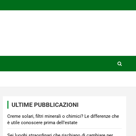
ULTIME PUBBLICAZIONI
Creme solari, filtri minerali o chimici? Le differenze che
è utile conoscere prima dell’estate
Sei luoghi straordinari che rischiano di cambiare per