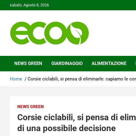
Skip
sabato, Agosto 8, 2026
to
content
Tutelare il nostro Pianeta è la nostra priorità
Ecoo.it
NEWS GREEN
GIARDINAGGIO
ALIMENTAZIONE
Home
Corsie ciclabili, si pensa di eliminarle: capiamo le c
NEWS GREEN
Corsie ciclabili, si pensa di e
di una possibile decisione