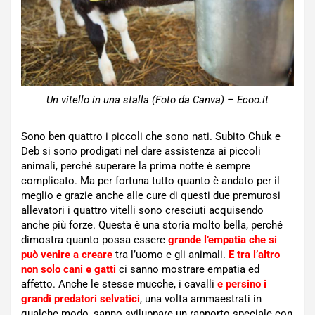
Un vitello in una stalla (Foto da Canva) – Ecoo.it
Sono ben quattro i piccoli che sono nati. Subito Chuk e
Deb si sono prodigati nel dare assistenza ai piccoli
animali, perché superare la prima notte è sempre
complicato. Ma per fortuna tutto quanto è andato per il
meglio e grazie anche alle cure di questi due premurosi
allevatori i quattro vitelli sono cresciuti acquisendo
anche più forze. Questa è una storia molto bella, perché
dimostra quanto possa essere
grande l’empatia che si
può venire a creare
tra l’uomo e gli animali.
E tra l’altro
non solo cani e gatti
ci sanno mostrare empatia ed
affetto. Anche le stesse mucche, i cavalli
e persino i
grandi predatori selvatici
, una volta ammaestrati in
qualche modo, sanno sviluppare un rapporto speciale con