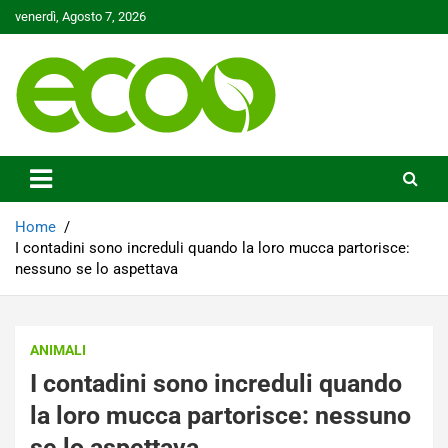
Skip
venerdì, Agosto 7, 2026
to
content
Tutelare il nostro Pianeta è la nostra priorità
Ecoo.it
Home
I contadini sono increduli quando la loro mucca partorisce:
nessuno se lo aspettava
ANIMALI
I contadini sono increduli quando
la loro mucca partorisce: nessuno
se lo aspettava