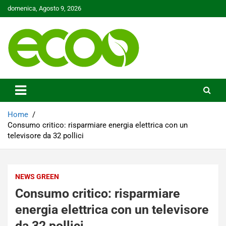
Skip
domenica, Agosto 9, 2026
to
content
Tutelare il nostro Pianeta è la nostra priorità
Ecoo.it
Home
Consumo critico: risparmiare energia elettrica con un
televisore da 32 pollici
NEWS GREEN
Consumo critico: risparmiare
energia elettrica con un televisore
da 32 pollici