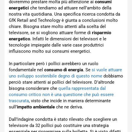
dovremmo prestare molta più attenzione ai
consumi
energetici
che tendiamo ad attuare nell’ambito della
nostra vita quotidiana. Una specifica ricerca condotta da
GfK Retail and Technology è giunta a conclusioni molto
chiare. Bisogna stare molto attenti alla scelta del
televisore, se si vogliono attuare forme di
risparmio
energetico
. Infatti le dimensioni dei televisori e le
tecnologie impiegate dalle varie case produttrici
influiscono molto sui consumi energetici.
In particolare però i pollici avrebbero un ruolo
fondamentale nel
consumo di energia
. Se
si vuole attuare
uno sviluppo sostenibile degno di questo nome
dobbiamo
perciò stare attenti ai pollici del televisore. D’altronde
bisogna considerare che
quella rappresentata dal
consumo critico non è una questione che può essere
trascurata
, visto che incide in maniera determinante
sull’
impatto ambientale
che ne deriva.
Dall’indagine condotta è stato rilevato che scegliere un
televisore da 32 pollici può costituire una strategia
essenziale per risparmiare sulla bolletta. Si è visto difatti