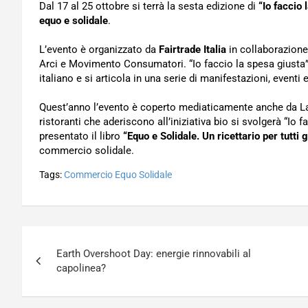
Dal 17 al 25 ottobre si terrà la sesta edizione di
“Io faccio 
equo e solidale
.
L’evento è organizzato da
Fairtrade Italia
in collaborazione
Arci e Movimento Consumatori. “Io faccio la spesa giusta
italiano e si articola in una serie di manifestazioni, eventi 
Quest’anno l’evento è coperto mediaticamente anche da La
ristoranti che aderiscono all’iniziativa bio si svolgerà “Io 
presentato il libro
“Equo e Solidale. Un ricettario per tutti g
commercio solidale.
Tags:
Commercio Equo Solidale
Navigazione
Earth Overshoot Day: energie rinnovabili al
articoli
capolinea?