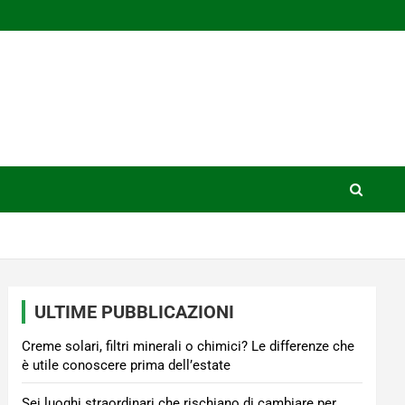
ULTIME PUBBLICAZIONI
Creme solari, filtri minerali o chimici? Le differenze che
è utile conoscere prima dell’estate
Sei luoghi straordinari che rischiano di cambiare per