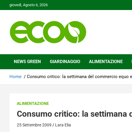
Skip
giovedì, Agosto 6, 2026
to
content
Tutelare il nostro Pianeta è la nostra priorità
Ecoo.it
NEWS GREEN
GIARDINAGGIO
ALIMENTAZIONE
Home
Consumo critico: la settimana del commercio equo e
ALIMENTAZIONE
Consumo critico: la settimana 
25 Settembre 2009
Lara Elia