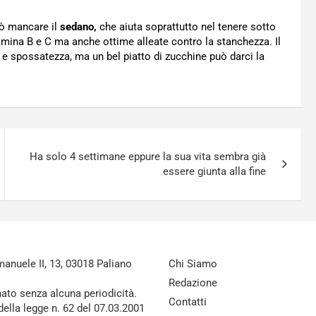
uò mancare il
sedano,
che aiuta soprattutto nel tenere sotto
amina B e C ma anche ottime alleate contro la stanchezza. Il
ne e spossatezza, ma un bel piatto di zucchine può darci la
Ha solo 4 settimane eppure la sua vita sembra già
essere giunta alla fine
nuele II, 13, 03018 Paliano
Chi Siamo
Redazione
nato senza alcuna periodicità.
Contatti
della legge n. 62 del 07.03.2001