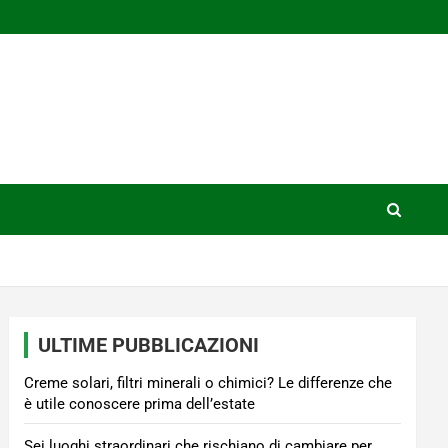
ULTIME PUBBLICAZIONI
Creme solari, filtri minerali o chimici? Le differenze che
è utile conoscere prima dell’estate
Sei luoghi straordinari che rischiano di cambiare per