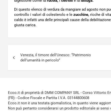
digestione come la
rucola,
i
cetrioli
e la
lattuga.
Di questo elenco di verdura da mangiare ad agosto non p
controllo i valori di colesterolo e le
zucchine,
ricche di vit
caldo è infatti una delle principali cause della debilitazio
giusta carica.
Navigazione
Venezia, il timore dell’Unesco: “Patrimonio
articoli
dell’umanità in pericolo”
Ecoo.it di proprietà di DMM COMPANY SRL - Corso Vittorio Ema
(FR) - Codice Fiscale e Partita I.V.A. 03144800608
Ecoo.it non è una testata giornalistica, in quanto viene aggior
Non può pertanto considerarsi un prodotto editoriale ai sensi 