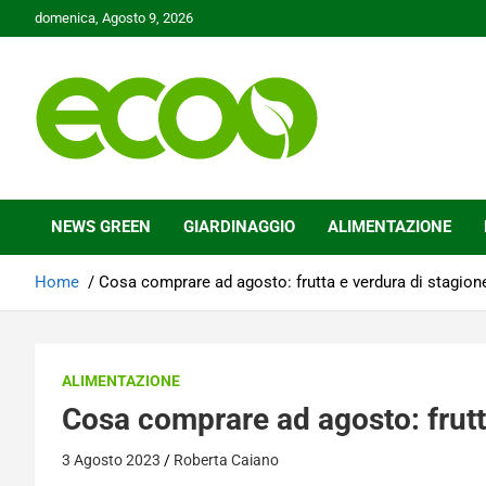
Skip
domenica, Agosto 9, 2026
to
content
Tutelare il nostro Pianeta è la nostra priorità
Ecoo.it
NEWS GREEN
GIARDINAGGIO
ALIMENTAZIONE
Home
Cosa comprare ad agosto: frutta e verdura di stagion
ALIMENTAZIONE
Cosa comprare ad agosto: frutt
3 Agosto 2023
Roberta Caiano