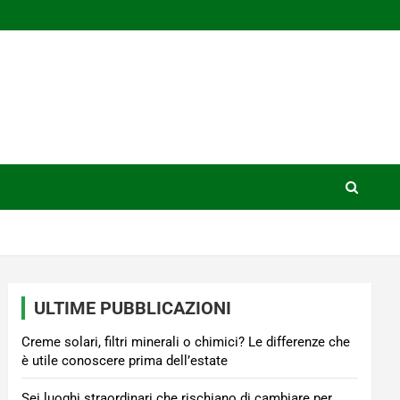
ULTIME PUBBLICAZIONI
Creme solari, filtri minerali o chimici? Le differenze che
è utile conoscere prima dell’estate
Sei luoghi straordinari che rischiano di cambiare per