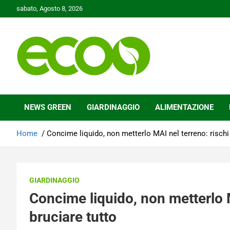
Skip
sabato, Agosto 8, 2026
to
content
Tutelare il nostro Pianeta è la nostra priorità
Ecoo.it
NEWS GREEN
GIARDINAGGIO
ALIMENTAZIONE
Home
Concime liquido, non metterlo MAI nel terreno: rischi 
GIARDINAGGIO
Concime liquido, non metterlo M
bruciare tutto