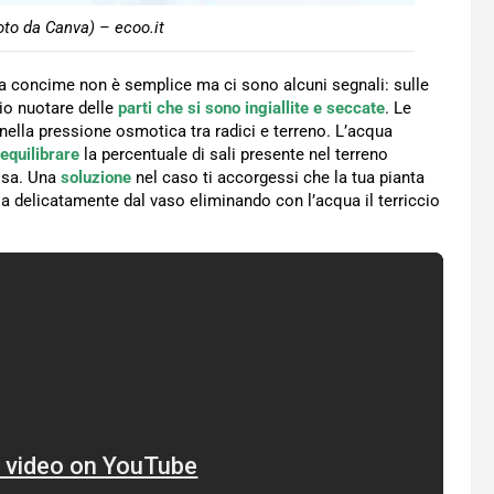
oto da Canva) – ecoo.it
a concime non è semplice ma ci sono alcuni segnali: sulle
io nuotare delle
parti che si sono ingiallite e seccate
. Le
nella pressione osmotica tra radici e terreno. L’acqua
iequilibrare
la percentuale di sali presente nel terreno
essa. Una
soluzione
nel caso ti accorgessi che la tua pianta
la delicatamente dal vaso eliminando con l’acqua il terriccio