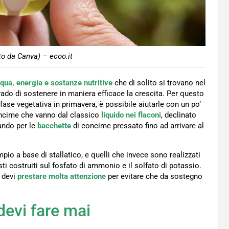
to da Canva) – ecoo.it
qua, energia e sostanze nutritive
che di solito si trovano nel
rado di sostenere in maniera efficace la crescita. Per questo
ase vegetativa in primavera, è possibile aiutarle con un po’
oncime che vanno dal classico
liquido nei flaconi
, declinato
ando per le
bacchette
di concime pressato fino ad arrivare al
mpio a base di stallatico, e quelli che invece sono realizzati
i costruiti sul fosfato di ammonio e il solfato di potassio.
 devi
prestare molta attenzione
per evitare che da sostegno
devi fare mai