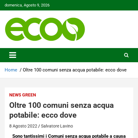
Skip
domenica, Agosto 9, 2026
to
content
Tutelare il nostro Pianeta è la nostra priorità
Ecoo.it
Home
Oltre 100 comuni senza acqua potabile: ecco dove
NEWS GREEN
Oltre 100 comuni senza acqua
potabile: ecco dove
8 Agosto 2022
Salvatore Lavino
Sono tantissimi i Comuni senza acqua potabile a causa