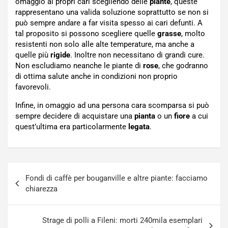
omaggio ai propri cari scegliendo delle
piante
, queste
rappresentano una valida soluzione soprattutto se non si
può sempre andare a far visita spesso ai cari defunti. A
tal proposito si possono scegliere quelle
grasse
, molto
resistenti non solo alle alte temperature, ma anche a
quelle più
rigide
. Inoltre non necessitano di grandi cure.
Non escludiamo neanche le piante di
rose
, che godranno
di ottima salute anche in condizioni non proprio
favorevoli.
Infine, in omaggio ad una persona cara scomparsa si può
sempre decidere di acquistare una
pianta
o un
fiore
a cui
quest’ultima era particolarmente
legata
.
Navigazione
Fondi di caffè per bouganville e altre piante: facciamo
articoli
chiarezza
Strage di polli a Fileni: morti 240mila esemplari