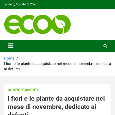
Skip
giovedì, Agosto 6, 2026
to
content
Tutelare il nostro Pianeta è la nostra priorità
Ecoo.it
Home
I fiori e le piante da acquistare nel mese di novembre, dedicato
ai defunti
COMPORTAMENTI
I fiori e le piante da acquistare nel
mese di novembre, dedicato ai
defunti