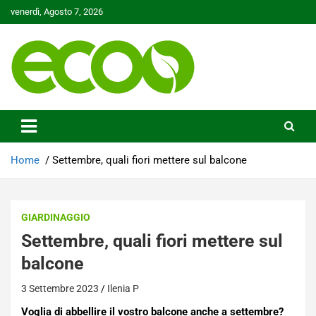
Skip
venerdì, Agosto 7, 2026
to
content
Tutelare il nostro Pianeta è la nostra priorità
Ecoo.it
Home
Settembre, quali fiori mettere sul balcone
GIARDINAGGIO
Settembre, quali fiori mettere sul
balcone
3 Settembre 2023
Ilenia P
Voglia di abbellire il vostro balcone anche a settembre?